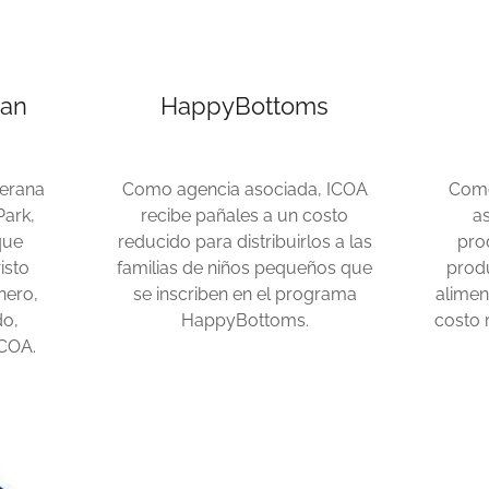
ran
HappyBottoms
terana
Como agencia asociada, ICOA
Como
Park,
recibe pañales a un costo
a
que
reducido para distribuirlos a las
pro
isto
familias de niños pequeños que
produ
nero,
se inscriben en el programa
alimen
do,
HappyBottoms.
costo 
ICOA.