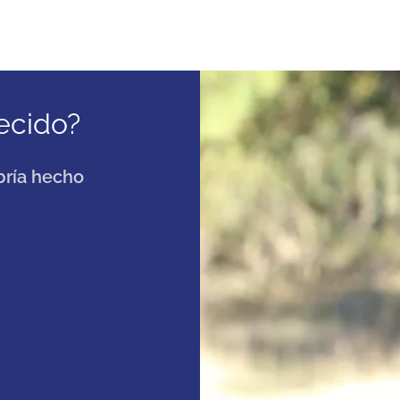
ecido?
bría hecho