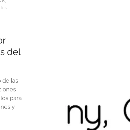
as,
les.
or
as del
 de las
ciones
ulos para
ones y